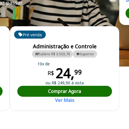
z passar.
Pré-venda
Administração e Controle
Salário R$ 3.503,76
Superior
10x de
24,
cipal
99
R$
ou R$ 249,90 à vista
Comprar Agora
Ver Mais