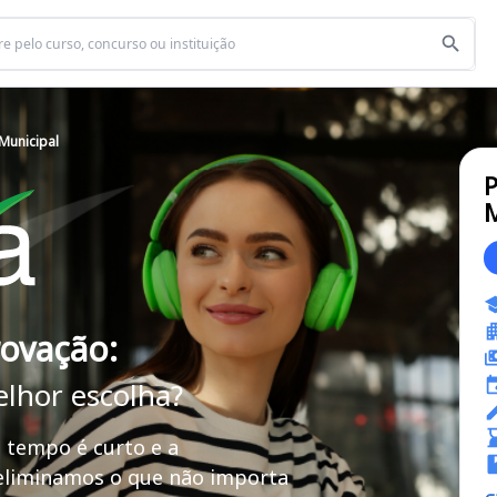
 Municipal
P
M
rovação:
elhor escolha?
 tempo é curto e a
 eliminamos o que não importa