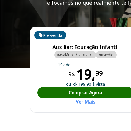
e focamos no que realmente te fa
Cursos em destaque para passar no concurso
Pré-venda
Auxiliar: Educação Infantil
Salário R$ 2.012,93
Médio
10x de
19,
Curso Preparatório para o Concurso Porto Feliz/SP - Prefeitura Muni
99
R$
ou R$ 199,90 à vista
Comprar Agora
Ver Mais