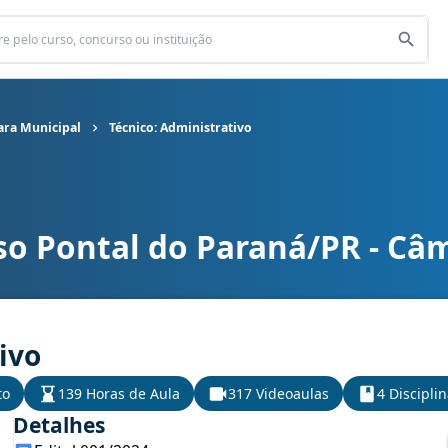
ara Municipal
Técnico: Administrativo
so Pontal do Paraná/PR - Câ
ra Municipal cargo Técnico: Administrativo
ivo
to
139 Horas de Aula
317 Videoaulas
4 Discipli
Detalhes