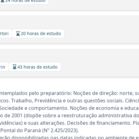
24 horas de estudo
rtori
20 horas de estudo
rin
43 horas de estudo
emplados pelo preparatório: Noções de direção: norte, sul,
icos. Trabalho, Previdência e outras questões sociais. Ciên
. Sociedade e comportamento. Noções de economia e educaç
ro de 2001 (dispõe sobre a reestruturação administrativa d
vidências) e suas alterações. Decisões de financiamento. Pl
ontal do Paraná (Nº 2.425/2023).
rão disponibilizadas nas datas indicadas no ambiente de es