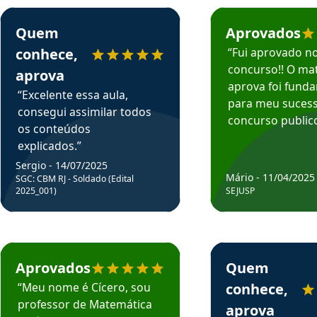
rsos em depoimento
Estudante Sergio recomenda o Aprova Concursos em depoimento
Estudante Mário reco
Quem
Aprovados
conhece,
“Fui aprovado n
concurso!! O mat
aprova
aprova foi fund
“Excelente essa aula,
para meu suces
consegui assimilar todos
concurso publico
os conteúdos
explicados.”
Sergio - 14/07/2025
Mário - 11/04/2025
SGC: CBM RJ - Soldado (Edital
2025_001)
SEJUSP
rsos em depoimento
Estudante Cicero recomenda o Aprova Concursos em depoimento
Estudante Henrique r
Aprovados
Quem
“Meu nome é Cícero, sou
conhece,
professor de Matemática
aprova