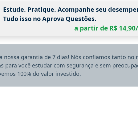
Estude. Pratique. Acompanhe seu desempe
Tudo isso no Aprova Questões.
a partir de R$ 14,9
a nossa garantia de 7 dias! Nós confiamos tanto no
ias para você estudar com segurança e sem preocupaç
lvemos 100% do valor investido.