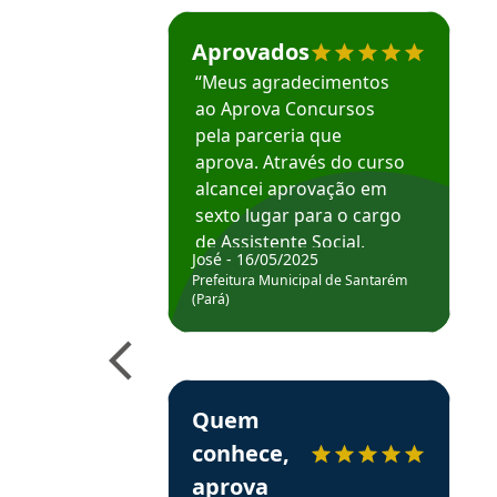
Estudante José recomenda o Aprova Concu
Aprovados
“Meus agradecimentos
ao Aprova Concursos
pela parceria que
aprova. Através do curso
alcancei aprovação em
sexto lugar para o cargo
de Assistente Social.
José - 16/05/2025
Hoje estou atuando na
Prefeitura Municipal de Santarém
Prefeitura de Santarém.
(Pará)
Obrigado ao professores
e ao APROVA!”
Estudante Elais recomenda o Aprova Concu
Quem
conhece,
aprova