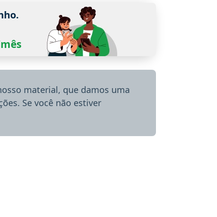
nho.
0/mês
 nosso material, que damos uma
ões. Se você não estiver