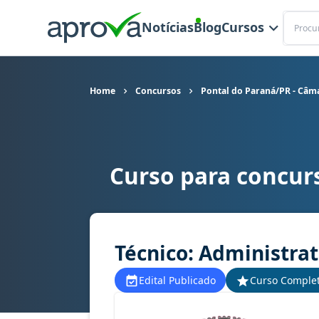
Buscar
Notícias
Blog
Cursos
Home
Concursos
Pontal do Paraná/PR - Câm
Curso para concur
Curso para concurso Pontal do Paraná/PR - Câma
Técnico: Administrat
Edital Publicado
Curso Comple