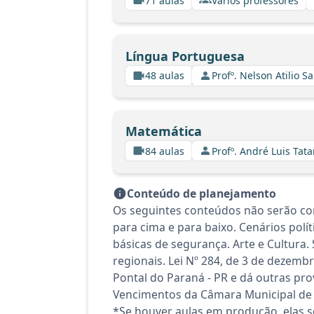
71 aulas
Vários professores
Língua Portuguesa
48 aulas
Profº. Nelson Atilio Sa
Matemática
84 aulas
Profº. André Luis Tata
Conteúdo de planejamento
Os seguintes conteúdos não serão cont
para cima e para baixo. Cenários polít
básicas de segurança. Arte e Cultura
regionais. Lei Nº 284, de 3 de dezemb
Pontal do Paraná - PR e dá outras pro
Vencimentos da Câmara Municipal de P
*Se houver aulas em produção, elas se