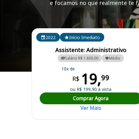
e focamos no que realmente te fa
Cursos em destaque para passar no concurso
2022
Início Imediato
Assistente: Administrativo
Salário R$ 1.800,00
Médio
10x de
19,
Curso Preparatório para o Concurso Ponta Porã/MS - Prefeitura Mun
99
R$
ou R$ 199,90 à vista
Comprar Agora
Ver Mais