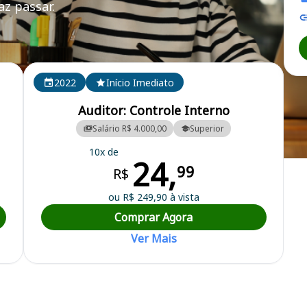
z passar.
2022
Início Imediato
Auditor: Controle Interno
Salário R$ 4.000,00
Superior
10x de
24,
icipal
99
R$
ou R$ 249,90 à vista
Comprar Agora
Ver Mais