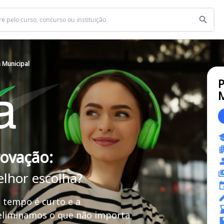
a Municipal
P
M
rovação:
elhor escolha?
 tempo é curto e a
 eliminamos o que não importa