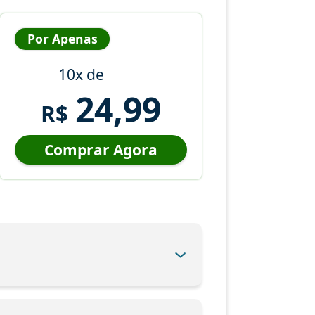
Por Apenas
10x de
24,99
R$
Comprar Agora