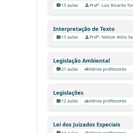
15 aulas
Profº. Luiz Ricardo To
Interpretação de Texto
15 aulas
Profº. Nelson Atilio Sa
Legislação Ambiental
21 aulas
Vários professores
Legislações
12 aulas
Vários professores
Lei dos Juizados Especiais
14 aulas
Vários professores