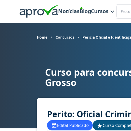
Buscar
Notícias
Blog
Cursos
Home
Concursos
Perícia Oficial e Identific
Curso para concurs
Curso para concurso POLITEC MT - Perícia Oficial
Grosso
Perito: Oficial Crimi
Edital Publicado
Curso Comple