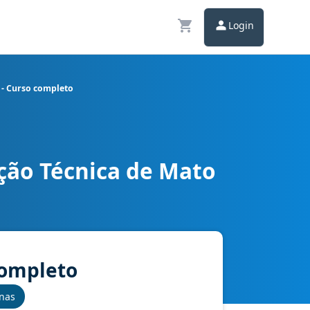
Login
s - Curso completo
ação Técnica de Mato
inal - Ciências Contábeis - Curso completo
 completo
inas