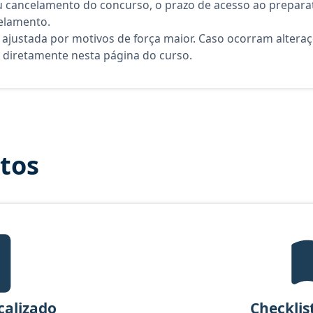
 cancelamento do concurso, o prazo de acesso ao preparat
elamento.
 ajustada por motivos de força maior. Caso ocorram altera
diretamente nesta página do curso.
itos
ital Verticalizado, material gratuito do Aprova Concursos para o cur
icalizado
Checklis