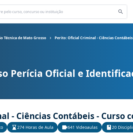
ação Técnica de Mato Grosso
Perito: Oficial Criminal - Ciências Contábei
o Perícia Oficial e Identific
 e Identificação Técnica de Mato Grosso cargo Perito: Oficial Crim
nal - Ciências Contábeis - Curso
to
274 Horas de Aula
641 Videoaulas
20 Discipl