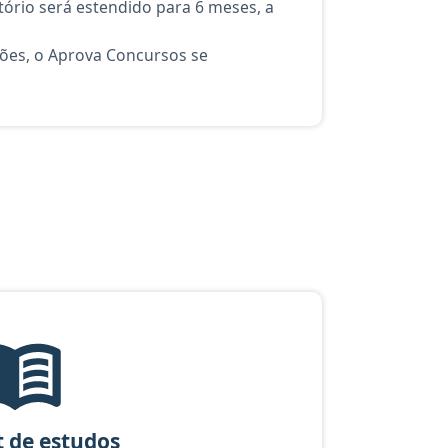
ório será estendido para 6 meses, a
ções, o Aprova Concursos se
so Perito: Oficial Criminal - Ciências Contábeis - Curso completo
Checklist de estudos, material gratuito do Aprova Concursos para
t de estudos