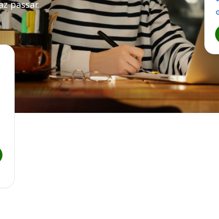
z passar.
 Penal ES
do Espírito Santo