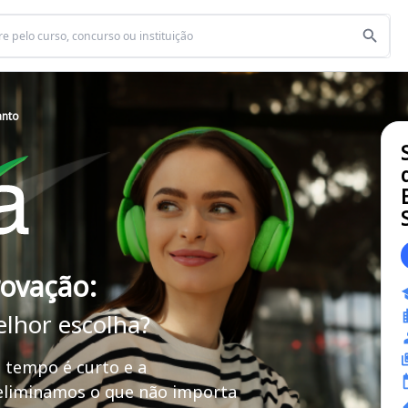
anto
rovação:
elhor escolha?
 tempo é curto e a
 eliminamos o que não importa