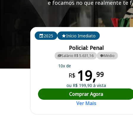
e focamos no que realmente te fa
Cursos em destaque para passar no concurso Polícia
2025
Início Imediato
Policial: Penal
Salário R$ 5.631,16
Médio
10x de
19,
Curso Preparatório para o Concurso Polícia Penal ES - Polícia Penal 
99
R$
ou R$ 199,90 à vista
Comprar Agora
Ver Mais