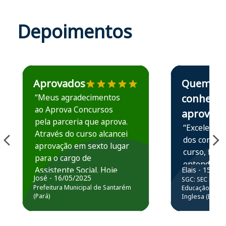
Depoimentos
Estudante José recomenda o Aprova Concursos em depoime
Estudante Elais
Aprovados
Quem
“Meus agradecimentos
conhece,
ao Aprova Concursos
aprova
pela parceria que aprova.
“Excelente 
Através do curso alcancei
dos conteú
aprovação em sexto lugar
curso, ficou
para o cargo de
entender e
Assistente Social. Hoje
Elais - 15/07
prática atr
José - 16/05/2025
SGC: SEC BA - 
estou atuando na
resolução 
Prefeitura Municipal de Santarém
Educação Básic
Prefeitura de Santarém.
(Pará)
Inglesa (Edital
questões.”
Obrigado ao professores
e ao APROVA!”