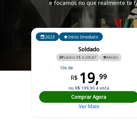
e focamos no que realmente te fa
Cursos em destaque para passar no concurso PM P
2023
Início Imediato
Soldado
Salário R$ 4.206,87
Médio
10x de
19,
Curso Preparatório para o Concurso PM PB - Polícia Militar da Paraí
99
R$
ou R$ 199,90 à vista
Comprar Agora
Ver Mais