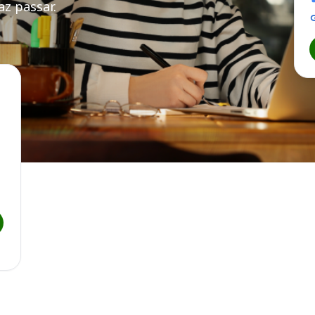
z passar.
B
ba