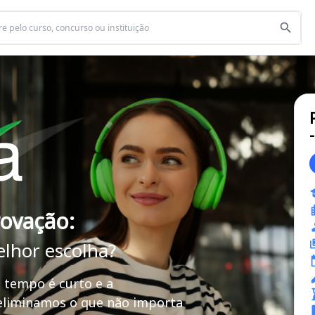
rovação:
elhor escolha?
 tempo é curto e a
 eliminamos o que não importa