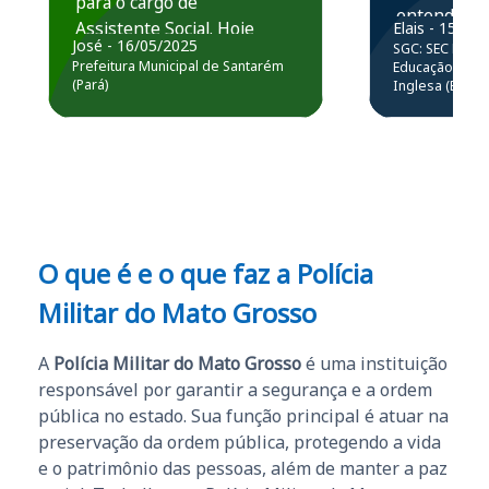
para o cargo de
entender e
Assistente Social. Hoje
Elais - 15/07
prática atr
José - 16/05/2025
SGC: SEC BA - 
estou atuando na
resolução 
Prefeitura Municipal de Santarém
Educação Básic
Prefeitura de Santarém.
(Pará)
Inglesa (Edital
questões.”
Obrigado ao professores
e ao APROVA!”
O que é e o que faz a Polícia
Militar do Mato Grosso
A
Polícia Militar do Mato Grosso
é uma instituição
responsável por garantir a segurança e a ordem
pública no estado. Sua função principal é atuar na
preservação da ordem pública, protegendo a vida
e o patrimônio das pessoas, além de manter a paz