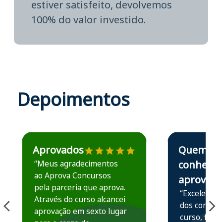
estiver satisfeito, devolvemos
100% do valor investido.
Depoimentos
Estudante José recomenda o Aprova Concursos em depoime
Estudante Elais
Aprovados
Quem
“Meus agradecimentos
conhece,
ao Aprova Concursos
aprova
pela parceria que aprova.
“Excelente 
Através do curso alcancei
dos conteú
aprovação em sexto lugar
curso, ficou