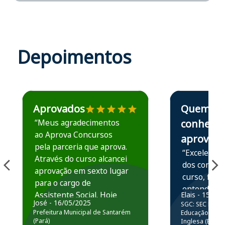
Depoimentos
Estudante José recomenda o Aprova Concursos em depoime
Estudante Elais
Aprovados
Quem
“Meus agradecimentos
conhece,
ao Aprova Concursos
aprova
pela parceria que aprova.
“Excelente 
Através do curso alcancei
dos conteú
aprovação em sexto lugar
curso, ficou
para o cargo de
entender e
Assistente Social. Hoje
Elais - 15/07
prática atr
José - 16/05/2025
SGC: SEC BA - 
estou atuando na
resolução 
Prefeitura Municipal de Santarém
Educação Básic
Prefeitura de Santarém.
(Pará)
Inglesa (Edital
questões.”