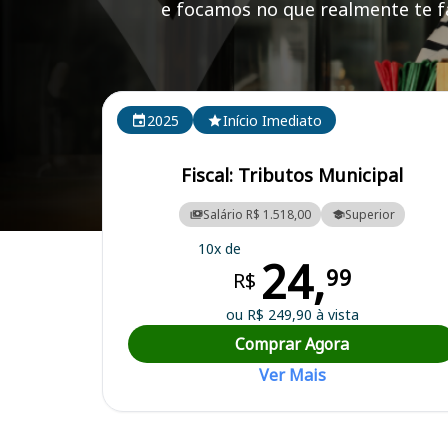
e focamos no que realmente te fa
Cursos em destaque para passar no concurso
2025
Início Imediato
Fiscal: Tributos Municipal
Salário R$ 1.518,00
Superior
Curso Preparatório para o Concurso Piripiri/PI - Prefeitura Municipal
10x de
24,
99
R$
ou R$ 249,90 à vista
Comprar Agora
Ver Mais