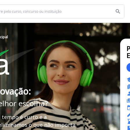
icipal
P
E
rovação:
elhor escolha?
 tempo é curto e a
 eliminamos o que não importa