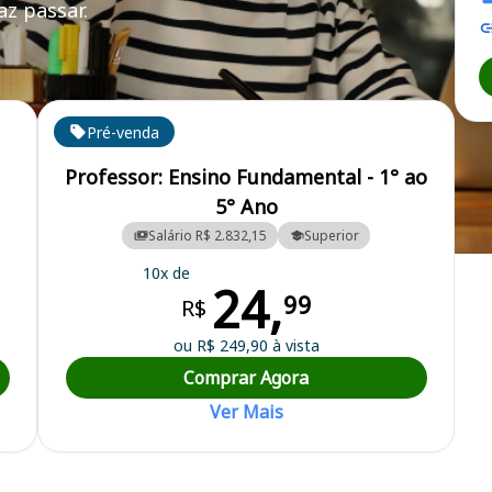
z passar.
Pré-venda
Professor: Ensino Fundamental - 1° ao
5° Ano
Salário R$ 2.832,15
Superior
10x de
24,
99
R$
ou R$ 249,90 à vista
Comprar Agora
Ver Mais