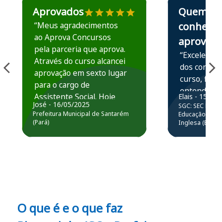
Aprovados
Quem
“Meus agradecimentos
conhece,
ao Aprova Concursos
aprova
pela parceria que aprova.
“Excelente 
Através do curso alcancei
dos conteú
aprovação em sexto lugar
curso, ficou
para o cargo de
entender e
Assistente Social. Hoje
Elais - 15/07
prática atr
José - 16/05/2025
SGC: SEC BA - 
estou atuando na
resolução 
Prefeitura Municipal de Santarém
Educação Básic
Prefeitura de Santarém.
(Pará)
Inglesa (Edital
questões.”
Obrigado ao professores
e ao APROVA!”
O que é e o que faz