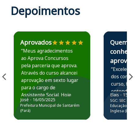
Depoimentos
Estudante José recomenda o Aprova Concursos em depoime
Estudante Elais
Aprovados
Quem
“Meus agradecimentos
conhece,
ao Aprova Concursos
aprova
pela parceria que aprova.
“Excelente 
Através do curso alcancei
dos conteú
aprovação em sexto lugar
curso, ficou
para o cargo de
entender e
Assistente Social. Hoje
Elais - 15/07
prática atr
José - 16/05/2025
SGC: SEC BA - 
estou atuando na
resolução 
Prefeitura Municipal de Santarém
Educação Básic
Prefeitura de Santarém.
(Pará)
Inglesa (Edital
questões.”
Obrigado ao professores
e ao APROVA!”