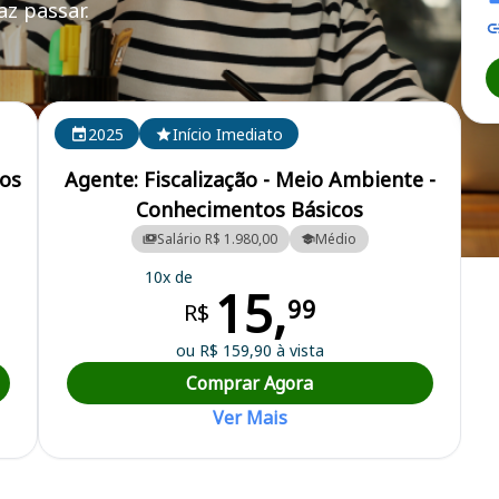
z passar.
2025
Início Imediato
tos
Agente: Fiscalização - Meio Ambiente -
Conhecimentos Básicos
Salário R$ 1.980,00
Médio
l
10x de
15,
99
R$
ou R$ 159,90 à vista
Comprar Agora
Ver Mais