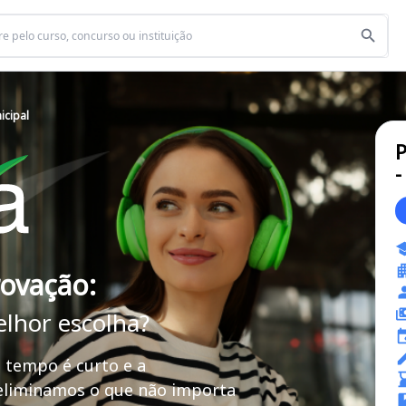
icipal
P
-
rovação:
elhor escolha?
 tempo é curto e a
 eliminamos o que não importa