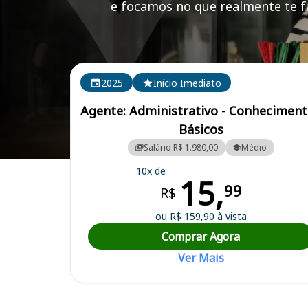
e focamos no que realmente te fa
Cursos em destaque para passar no concurso
2025
Início Imediato
Agente: Administrativo - Conhecimen
Básicos
Salário R$ 1.980,00
Médio
Curso Preparatório para o Concurso Piçarra/PA - Prefeitura Municipa
10x de
15,
99
R$
ou R$ 159,90 à vista
Comprar Agora
Ver Mais