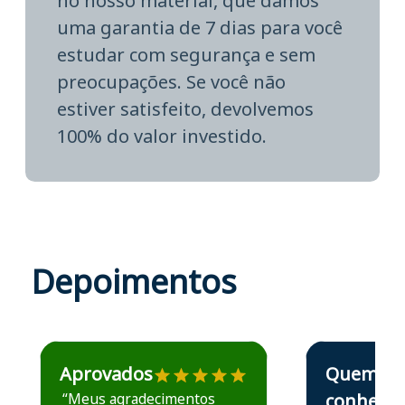
no nosso material, que damos
uma garantia de 7 dias para você
estudar com segurança e sem
preocupações. Se você não
estiver satisfeito, devolvemos
100% do valor investido.
Depoimentos
Estudante José recomenda o Aprova Concursos em depoime
Estudante Elais
Aprovados
Quem
“Meus agradecimentos
conhece,