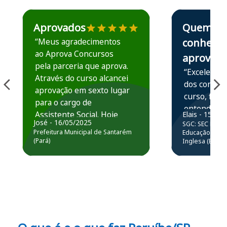
Estudante José recomenda o Aprova Concursos em depoime
Estudante Elais
Aprovados
Quem
“Meus agradecimentos
conhece,
ao Aprova Concursos
aprova
pela parceria que aprova.
“Excelente 
Através do curso alcancei
dos conteú
aprovação em sexto lugar
curso, ficou
para o cargo de
entender e
Assistente Social. Hoje
Elais - 15/07
prática atr
José - 16/05/2025
SGC: SEC BA - 
estou atuando na
resolução 
Prefeitura Municipal de Santarém
Educação Básic
Prefeitura de Santarém.
(Pará)
Inglesa (Edital
questões.”
Obrigado ao professores
e ao APROVA!”