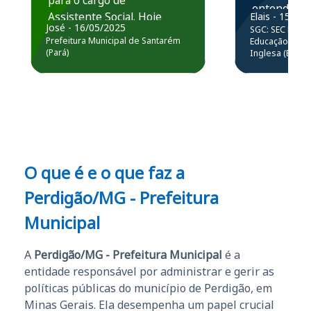
para o cargo de
entender e
Assistente Social. Hoje
Elais - 15/07
prática atr
José - 16/05/2025
SGC: SEC BA - 
estou atuando na
resolução 
Prefeitura Municipal de Santarém
Educação Básic
Prefeitura de Santarém.
(Pará)
Inglesa (Edital
questões.”
Obrigado ao professores
e ao APROVA!”
O que é e o que faz a
Perdigão/MG - Prefeitura
Municipal
A
Perdigão/MG - Prefeitura Municipal
é a
entidade responsável por administrar e gerir as
políticas públicas do município de Perdigão, em
Minas Gerais. Ela desempenha um papel crucial