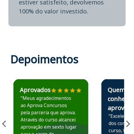
estiver satisfeito, devolvemos
100% do valor investido.
Depoimentos
Estudante José recomenda o Aprova Concursos em depoime
Estudante Elais
Aprovados
Quem
“Meus agradecimentos
conhece,
ao Aprova Concursos
aprova
pela parceria que aprova.
“Excelente 
Através do curso alcancei
dos conteú
aprovação em sexto lugar
curso, ficou