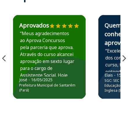
Estudante José recomenda o Aprova Concursos em depoime
Estudante Elais
Aprovados
Quem
“Meus agradecimentos
conhece,
ao Aprova Concursos
aprova
pela parceria que aprova.
“Excelente 
Através do curso alcancei
dos conteú
aprovação em sexto lugar
curso, ficou
para o cargo de
entender e
Assistente Social. Hoje
Elais - 15/07
prática atr
José - 16/05/2025
SGC: SEC BA - 
estou atuando na
resolução 
Prefeitura Municipal de Santarém
Educação Básic
Prefeitura de Santarém.
(Pará)
Inglesa (Edital
questões.”
Obrigado ao professores
e ao APROVA!”