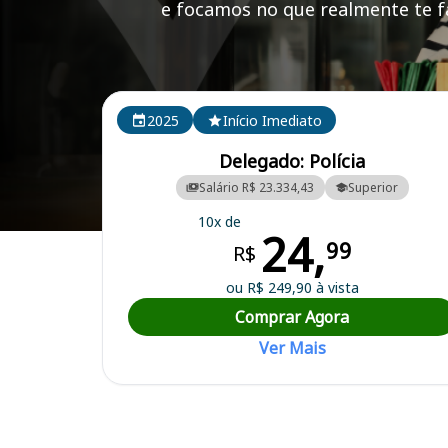
e focamos no que realmente te fa
Cursos em destaque para passar no concurso PC RS
2025
Início Imediato
Delegado: Polícia
Salário R$ 23.334,43
Superior
10x de
24,
Curso Preparatório para o Concurso PC RS - Polícia Civil do Rio Gran
99
R$
ou R$ 249,90 à vista
Comprar Agora
Ver Mais