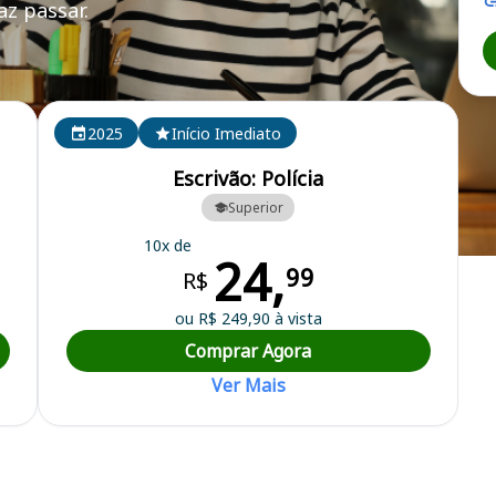
z passar.
2025
Início Imediato
Escrivão: Polícia
Superior
10x de
24,
de do Sul
99
R$
ou R$ 249,90 à vista
Comprar Agora
Ver Mais