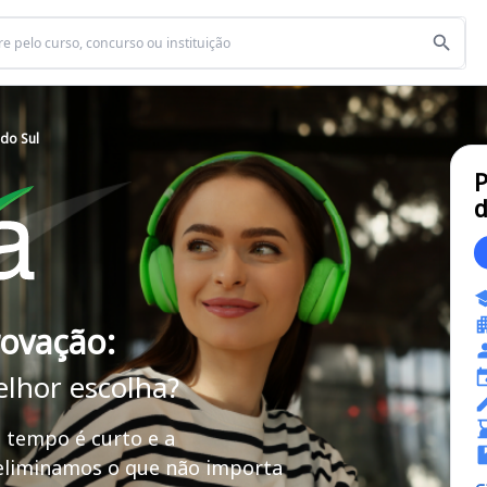
 do Sul
P
d
rovação:
elhor escolha?
 tempo é curto e a
 eliminamos o que não importa