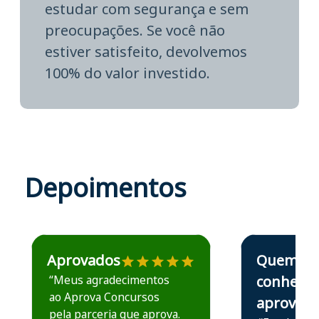
estudar com segurança e sem
preocupações. Se você não
estiver satisfeito, devolvemos
100% do valor investido.
Depoimentos
Estudante José recomenda o Aprova Concursos em depoime
Estudante Elais
Aprovados
Quem
“Meus agradecimentos
conhece,
ao Aprova Concursos
aprova
pela parceria que aprova.