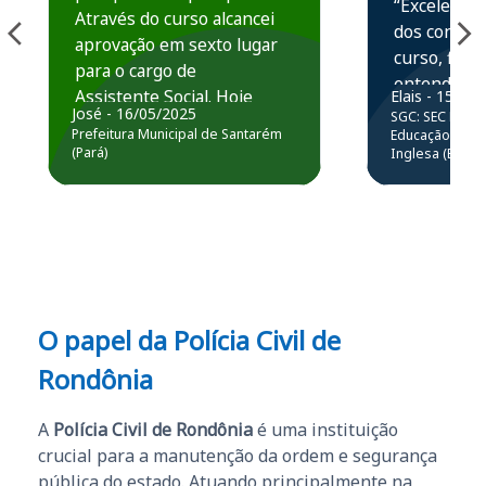
“Excelente 
Através do curso alcancei
dos conteú
aprovação em sexto lugar
curso, ficou
para o cargo de
entender e
Assistente Social. Hoje
Elais - 15/07
prática atr
José - 16/05/2025
SGC: SEC BA - 
estou atuando na
resolução 
Prefeitura Municipal de Santarém
Educação Básic
Prefeitura de Santarém.
(Pará)
Inglesa (Edital
questões.”
Obrigado ao professores
e ao APROVA!”
O papel da Polícia Civil de
Rondônia
A
Polícia Civil de Rondônia
é uma instituição
crucial para a manutenção da ordem e segurança
pública do estado. Atuando principalmente na