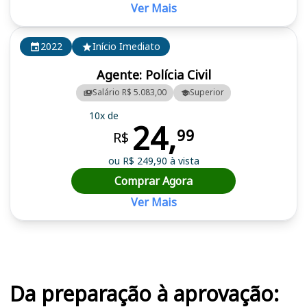
Ver Mais
2022
Início Imediato
Agente: Polícia Civil
Salário R$ 5.083,00
Superior
10x de
24,
99
R$
ou R$ 249,90 à vista
Comprar Agora
Ver Mais
Cursos em destaque para passar no concurso PC RO
Da preparação à aprovação: