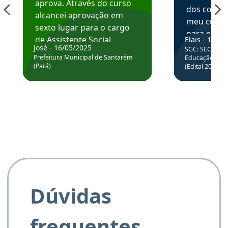
aprova. Através do curso
dos conte
alcancei aprovação em
meu curso,
sexto lugar para o cargo
para enten
de Assistente Social.
Elais - 15/07
colocar em
José - 16/05/2025
SGC: SEC BA - 
Hoje estou atuando na
através da
Prefeitura Municipal de Santarém
Educação Básic
Prefeitura de Santarém.
(Pará)
(Edital 2025_0
de questõe
Obrigado ao professores
e ao APROVA!”
Dúvidas
frequentes