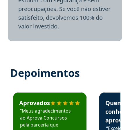
estudar com segurança e sem
preocupações. Se você não estiver
satisfeito, devolvemos 100% do
valor investido.
Depoimentos
Estudante José recomenda o Aprova Concursos em depoime
Estudante Elai
Aprovados
Quem
“Meus agradecimentos
conhece
ao Aprova Concursos
aprova
pela parceria que
“Excelente