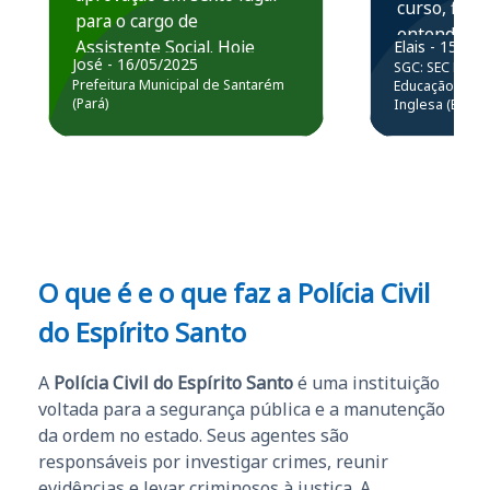
curso, ficou
para o cargo de
entender e
Assistente Social. Hoje
Elais - 15/07
prática atr
José - 16/05/2025
SGC: SEC BA - 
estou atuando na
resolução 
Prefeitura Municipal de Santarém
Educação Básic
Prefeitura de Santarém.
(Pará)
Inglesa (Edital
questões.”
Obrigado ao professores
e ao APROVA!”
O que é e o que faz a Polícia Civil
do Espírito Santo
A
Polícia Civil do Espírito Santo
é uma instituição
voltada para a segurança pública e a manutenção
da ordem no estado. Seus agentes são
responsáveis por investigar crimes, reunir
evidências e levar criminosos à justiça. A