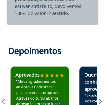
estiver satisfeito, devolvemos
100% do valor investido.
Depoimentos
Estudante José recomenda o Aprova Concursos em depoime
Estudante Elais
Aprovados
Quem
“Meus agradecimentos
conhece,
ao Aprova Concursos
aprova
pela parceria que aprova.
“Excelente 
Através do curso alcancei
dos conteú
aprovação em sexto lugar