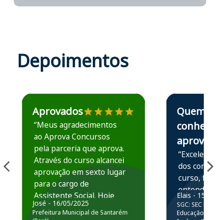
Depoimentos
Estudante José recomenda o Aprova Concursos em depoime
Estudante Elais
Aprovados
Quem
“Meus agradecimentos
conhece,
ao Aprova Concursos
aprova
pela parceria que aprova.
“Excelente 
Através do curso alcancei
dos conteú
aprovação em sexto lugar
curso, ficou
para o cargo de
entender e
Assistente Social. Hoje
Elais - 15/07
prática atr
José - 16/05/2025
SGC: SEC BA - 
estou atuando na
resolução 
Prefeitura Municipal de Santarém
Educação Básic
Prefeitura de Santarém.