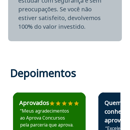
estudar com segurança e sem
preocupações. Se você não
estiver satisfeito, devolvemos
100% do valor investido.
Depoimentos
Estudante José recomenda o Aprova Concursos em depoime
Estudante Elais
Aprovados
Quem
“Meus agradecimentos
conhece,
ao Aprova Concursos
aprova
pela parceria que aprova.
“Excelente 