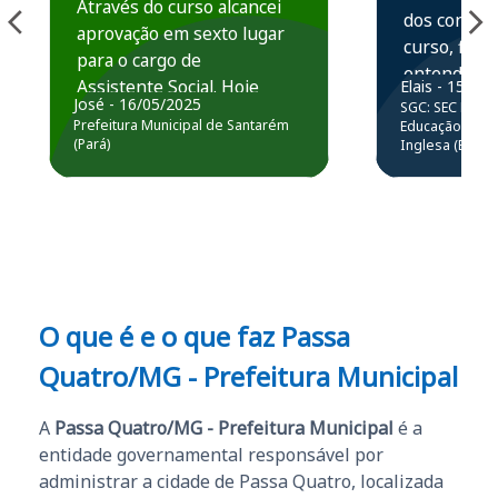
Através do curso alcancei
dos conteú
aprovação em sexto lugar
curso, ficou
para o cargo de
entender e
Assistente Social. Hoje
Elais - 15/07
prática atr
José - 16/05/2025
SGC: SEC BA - 
estou atuando na
resolução 
Prefeitura Municipal de Santarém
Educação Básic
Prefeitura de Santarém.
(Pará)
Inglesa (Edital
questões.”
Obrigado ao professores
e ao APROVA!”
O que é e o que faz Passa
Quatro/MG - Prefeitura Municipal
A
Passa Quatro/MG - Prefeitura Municipal
é a
entidade governamental responsável por
administrar a cidade de Passa Quatro, localizada