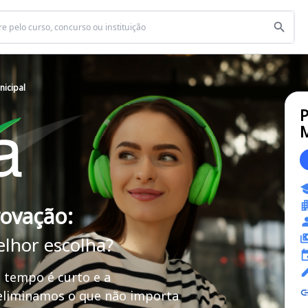
nicipal
P
M
rovação:
elhor escolha?
 tempo é curto e a
 eliminamos o que não importa