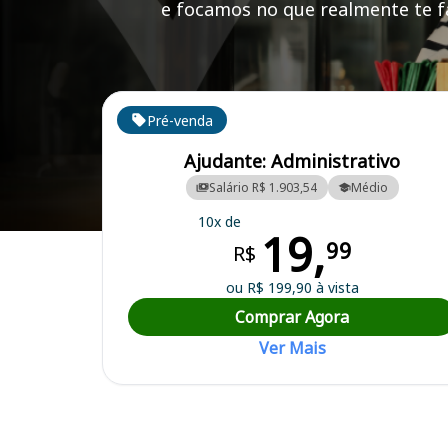
e focamos no que realmente te fa
Cursos em destaque para passar no concurso
Pré-venda
Ajudante: Administrativo
Salário R$ 1.903,54
Médio
10x de
19,
Curso Preparatório para o Concurso Palmital/SP - Prefeitura Municip
99
R$
ou R$ 199,90 à vista
Comprar Agora
Ver Mais