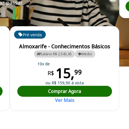
z passar.
Pré-venda
Almoxarife - Conhecimentos Básicos
Salário R$ 2.545,45
Médio
10x de
15,
al
99
R$
ou R$ 159,90 à vista
Comprar Agora
Ver Mais