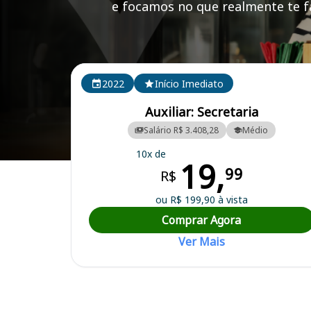
e focamos no que realmente te fa
Cursos em destaque para passar no concurso
2022
Início Imediato
Auxiliar: Secretaria
Salário R$ 3.408,28
Médio
10x de
19,
Curso Preparatório para o Concurso Padre Paraíso/MG - Câmara Mun
99
R$
ou R$ 199,90 à vista
Comprar Agora
Ver Mais