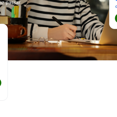
z passar.
icipal