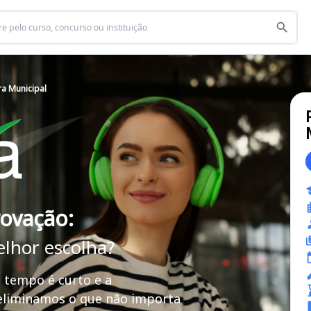
a Municipal
rovação:
elhor escolha?
 tempo é curto e a
 eliminamos o que não importa