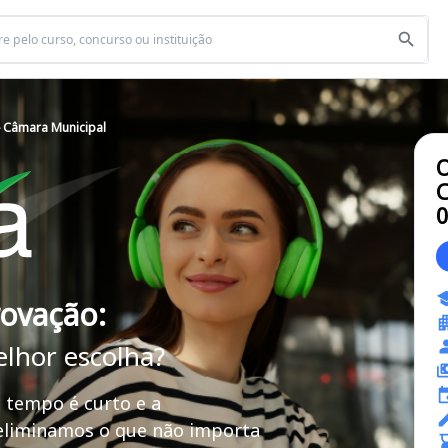
 Câmara Municipal
O
C
rovação:
elhor escolha?
 tempo é curto e a
 eliminamos o que não importa