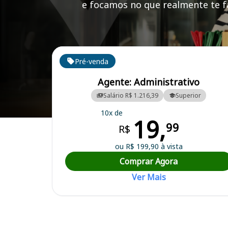
e focamos no que realmente te fa
Cursos em destaque para passar no concurso
Pré-venda
Agente: Administrativo
Salário R$ 1.216,39
Superior
10x de
19,
Curso Preparatório para o Concurso Ouro Preto do Oeste/RO - Câm
99
R$
ou R$ 199,90 à vista
Comprar Agora
Ver Mais