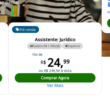
z passar.
Pré-venda
Assistente: Jurídico
Salário R$ 1.994,88
Superior
10x de
24,
ara Municipal
99
R$
ou R$ 249,90 à vista
Comprar Agora
Ver Mais