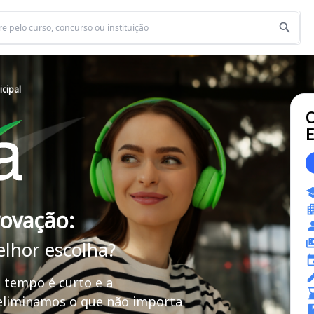
cipal
O
E
rovação:
elhor escolha?
 tempo é curto e a
 eliminamos o que não importa