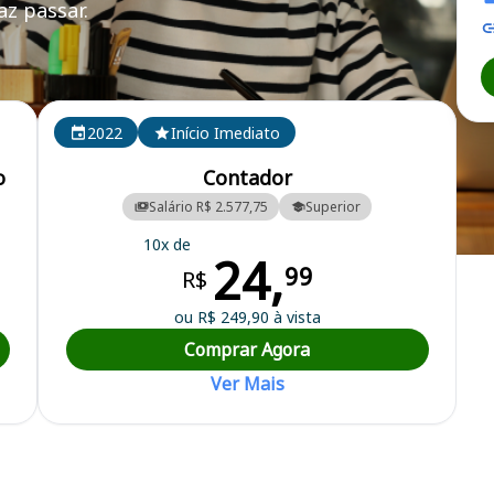
z passar.
2022
Início Imediato
o
Contador
Salário R$ 2.577,75
Superior
10x de
24,
99
R$
ou R$ 249,90 à vista
Comprar Agora
Ver Mais