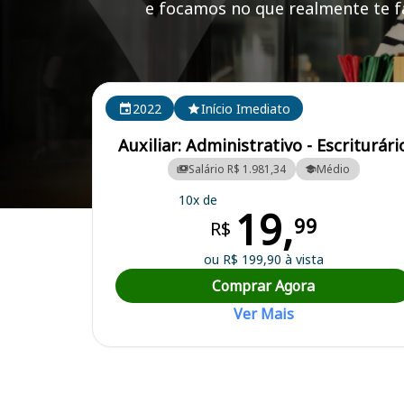
e focamos no que realmente te fa
Cursos em destaque para passar no concurso
2022
Início Imediato
Auxiliar: Administrativo - Escriturári
Salário R$ 1.981,34
Médio
10x de
19,
Curso Preparatório para o Concurso Oliveira/MG - Câmara Municipal
99
R$
ou R$ 199,90 à vista
Comprar Agora
Ver Mais