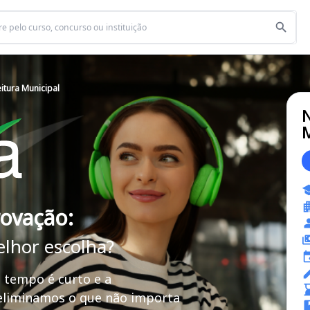
itura Municipal
N
M
rovação:
elhor escolha?
 tempo é curto e a
 eliminamos o que não importa