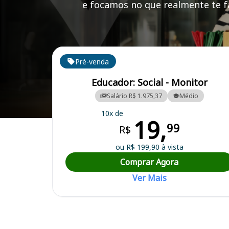
e focamos no que realmente te fa
Cursos em destaque para passar no concurso
Pré-venda
Educador: Social - Monitor
Salário R$ 1.975,37
Médio
10x de
19,
Curso Preparatório para o Concurso Nova Xavantina/MT - Prefeitura
99
R$
ou R$ 199,90 à vista
Comprar Agora
Ver Mais