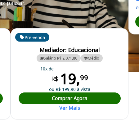
z passar.
Pré-venda
Mediador: Educacional
Salário R$ 2.071,80
Médio
10x de
19,
 Municipal
99
R$
ou R$ 199,90 à vista
Comprar Agora
Ver Mais