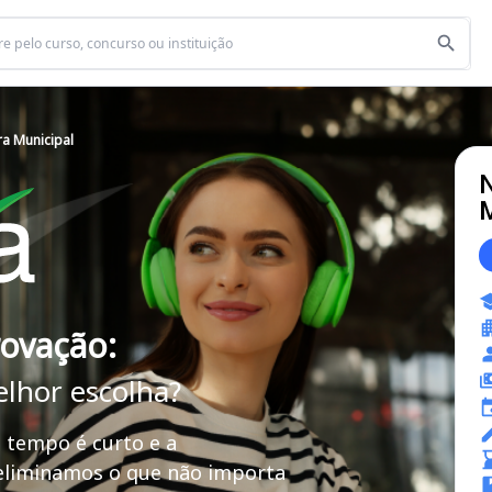
ra Municipal
N
M
rovação:
elhor escolha?
 tempo é curto e a
 eliminamos o que não importa