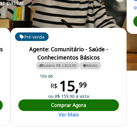
z passar.
Pré-venda
s
Agente: Comunitário - Saúde -
Conhecimentos Básicos
Salário R$ 2.824,00
Médio
nicipal
10x de
15,
99
R$
ou R$ 159,90 à vista
Comprar Agora
Ver Mais