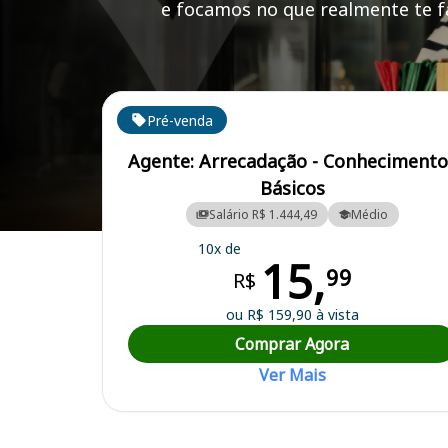
e focamos no que realmente te fa
Cursos em destaque para passar no concurso
Pré-venda
Agente: Arrecadação - Conhecimento
Básicos
Salário R$ 1.444,49
Médio
Curso Preparatório para o Concurso Nova Russas/CE - Prefeitura Mu
10x de
15,
99
R$
ou R$ 159,90 à vista
Comprar Agora
Ver Mais