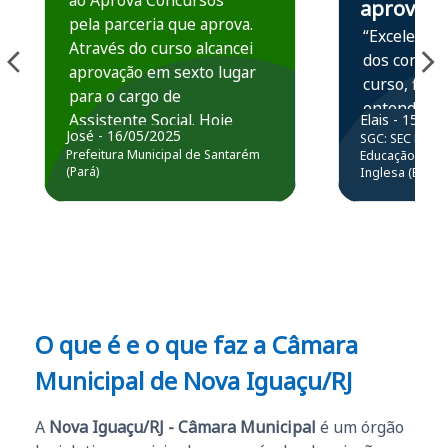
ao Aprova Concursos
aprova
pela parceria que aprova.
“Excelente 
Através do curso alcancei
dos conteú
aprovação em sexto lugar
curso, ficou
para o cargo de
entender e
Assistente Social. Hoje
Elais - 15/07
prática atr
José - 16/05/2025
SGC: SEC BA - 
estou atuando na
resolução 
Prefeitura Municipal de Santarém
Educação Básic
Prefeitura de Santarém.
(Pará)
Inglesa (Edital
questões.”
Obrigado ao professores
e ao APROVA!”
O que é e o que faz a Câmara
Municipal de Nova Iguaçu/RJ
A
Nova Iguaçu/RJ - Câmara Municipal
é um órgão