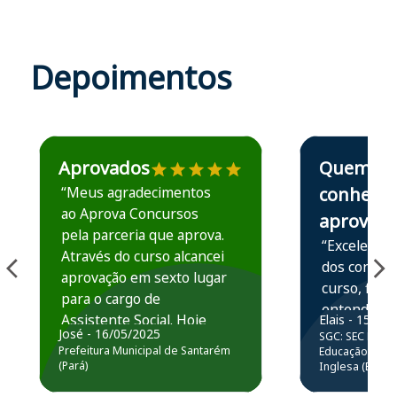
Depoimentos
Estudante José recomenda o Aprova Concursos em depoime
Estudante Elais
Aprovados
Quem
“Meus agradecimentos
conhece,
ao Aprova Concursos
aprova
pela parceria que aprova.
“Excelente 
Através do curso alcancei
dos conteú
aprovação em sexto lugar
curso, ficou
para o cargo de
entender e
Assistente Social. Hoje
Elais - 15/07
prática atr
José - 16/05/2025
SGC: SEC BA - 
estou atuando na
resolução 
Prefeitura Municipal de Santarém
Educação Básic
Prefeitura de Santarém.
(Pará)
Inglesa (Edital
questões.”
Obrigado ao professores