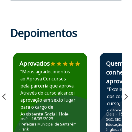
Depoimentos
Estudante José recomenda o Aprova Concursos em depoime
Estudante Elais
Aprovados
Quem
“Meus agradecimentos
conhece,
ao Aprova Concursos
aprova
pela parceria que aprova.
“Excelente 
Através do curso alcancei
dos conteú
aprovação em sexto lugar
curso, ficou
para o cargo de
entender e
Assistente Social. Hoje
Elais - 15/07
prática atr
José - 16/05/2025
SGC: SEC BA - 
estou atuando na
resolução 
Prefeitura Municipal de Santarém
Educação Básic
Prefeitura de Santarém.
(Pará)
Inglesa (Edital
questões.”