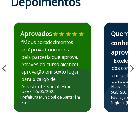
Depoimentos
Estudante José recomenda o Aprova Concursos em depoime
Estudante Elais
Aprovados
Quem
“Meus agradecimentos
conhece,
ao Aprova Concursos
aprova
pela parceria que aprova.
“Excelente 
Através do curso alcancei
dos conteú
aprovação em sexto lugar
curso, ficou
para o cargo de
entender e
Assistente Social. Hoje
Elais - 15/07
prática atr
José - 16/05/2025
SGC: SEC BA - 
estou atuando na
resolução 
Prefeitura Municipal de Santarém
Educação Básic
Prefeitura de Santarém.
(Pará)
Inglesa (Edital
questões.”
Obrigado ao professores
e ao APROVA!”