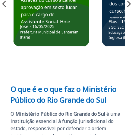
dos conteú
aprovação em sexto lugar
curso, ficou
para o cargo de
entender e
Assistente Social. Hoje
Elais - 15/07
prática atr
José - 16/05/2025
SGC: SEC BA - 
estou atuando na
resolução 
Prefeitura Municipal de Santarém
Educação Básic
Prefeitura de Santarém.
(Pará)
Inglesa (Edital
questões.”
Obrigado ao professores
e ao APROVA!”
O que é e o que faz o Ministério
Público do Rio Grande do Sul
O
Ministério Público do Rio Grande do Sul
é uma
instituição essencial à função jurisdicional do
estado, responsável por defender a ordem