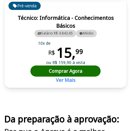
Pré-venda
Técnico: Informática - Conhecimentos
Básicos
Salário R$ 4.843,65
Médio
10x de
15,
99
R$
ou R$ 159,90 à vista
Comprar Agora
Ver Mais
Cursos em destaque para passar no concurso MP RS
Da preparação à aprovação: