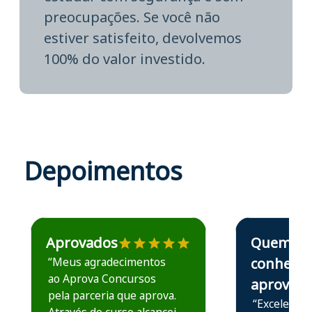
preocupações. Se você não
estiver satisfeito, devolvemos
100% do valor investido.
Depoimentos
Estudante José recomenda o Aprova Concursos em depoime
Estudante Elais
Aprovados
Quem
“Meus agradecimentos
conhece,
ao Aprova Concursos
aprova
pela parceria que aprova.
“Excelente 
Através do curso alcancei