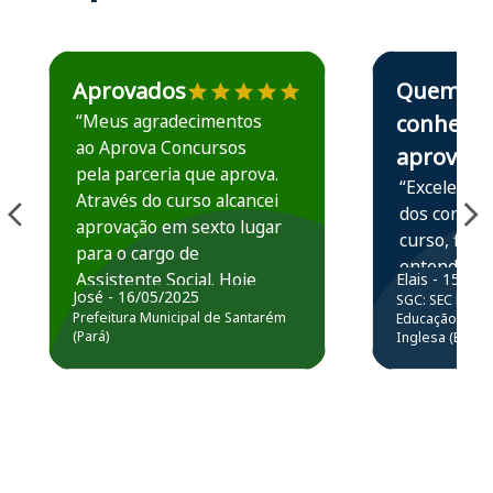
Estudante José recomenda o Aprova Concursos em depoime
Estudante Elais
Aprovados
Quem
“Meus agradecimentos
conhece,
ao Aprova Concursos
aprova
pela parceria que aprova.
“Excelente 
Através do curso alcancei
dos conteú
aprovação em sexto lugar
curso, ficou
para o cargo de
entender e
Assistente Social. Hoje
Elais - 15/07
prática atr
José - 16/05/2025
SGC: SEC BA - 
estou atuando na
resolução 
Prefeitura Municipal de Santarém
Educação Básic
Prefeitura de Santarém.
(Pará)
Inglesa (Edital
questões.”
Obrigado ao professores
e ao APROVA!”