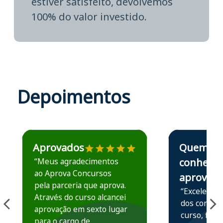
estiver satisfeito, devolvemos
100% do valor investido.
Depoimentos
Estudante José recomenda o Aprova Concursos em depoime
Estudante Elais
Aprovados
Quem
“Meus agradecimentos
conhece,
ao Aprova Concursos
aprova
pela parceria que aprova.
“Excelente 
Através do curso alcancei
dos conteú
aprovação em sexto lugar
curso, ficou
para o cargo de