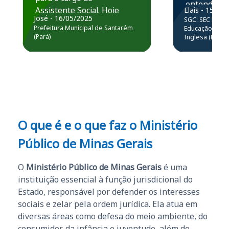
entender e
Assistente Social. Hoje
Elais - 15/07
prática atr
José - 16/05/2025
SGC: SEC BA - 
estou atuando na
resolução 
Prefeitura Municipal de Santarém
Educação Básic
Prefeitura de Santarém.
(Pará)
Inglesa (Edital
questões.”
Obrigado ao professores
e ao APROVA!”
O que é e o que faz o Ministério
Público de Minas Gerais
O
Ministério Público de Minas Gerais
é uma
instituição essencial à função jurisdicional do
Estado, responsável por defender os interesses
sociais e zelar pela ordem jurídica. Ela atua em
diversas áreas como defesa do meio ambiente, do
consumidor, da infância e juventude, além de