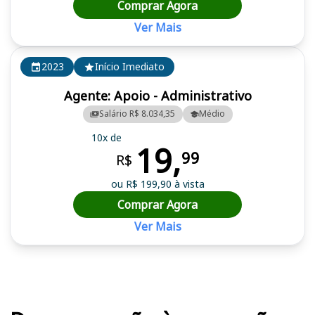
Comprar Agora
Ver Mais
2023
Início Imediato
Agente: Apoio - Administrativo
Salário R$ 8.034,35
Médio
10x de
19,
99
R$
ou R$ 199,90 à vista
Comprar Agora
Ver Mais
Cursos em destaque para passar no concurso MP AM