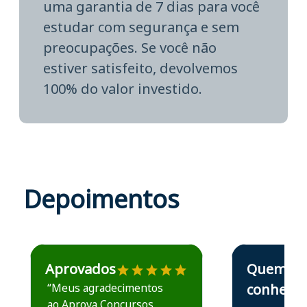
uma garantia de 7 dias para você
estudar com segurança e sem
preocupações. Se você não
estiver satisfeito, devolvemos
100% do valor investido.
Depoimentos
Estudante José recomenda o Aprova Concursos em depoime
Estudante Elais
Aprovados
Quem
“Meus agradecimentos
conhece,
ao Aprova Concursos