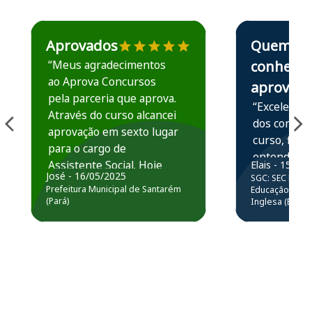
Estudante José recomenda o Aprova Concursos em depoime
Estudante Elais
Aprovados
Quem
“Meus agradecimentos
conhece,
ao Aprova Concursos
aprova
pela parceria que aprova.
“Excelente 
Através do curso alcancei
dos conteú
aprovação em sexto lugar
curso, ficou
para o cargo de
entender e
Assistente Social. Hoje
Elais - 15/07
prática atr
José - 16/05/2025
SGC: SEC BA - 
estou atuando na
resolução 
Prefeitura Municipal de Santarém
Educação Básic
Prefeitura de Santarém.
(Pará)
Inglesa (Edital
questões.”
Obrigado ao professores
e ao APROVA!”