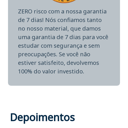
ZERO risco com a nossa garantia
de 7 dias! Nós confiamos tanto
no nosso material, que damos
uma garantia de 7 dias para você
estudar com segurança e sem
preocupações. Se você não
estiver satisfeito, devolvemos
100% do valor investido.
Depoimentos