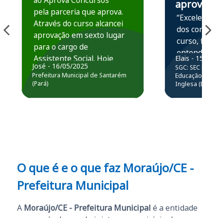
ao Aprova Concursos
aprova
pela parceria que aprova.
“Excelente 
Através do curso alcancei
dos conteú
aprovação em sexto lugar
curso, ficou
para o cargo de
entender e
Assistente Social. Hoje
Elais - 15/07
prática atr
José - 16/05/2025
SGC: SEC BA - 
estou atuando na
resolução 
Prefeitura Municipal de Santarém
Educação Básic
Prefeitura de Santarém.
(Pará)
Inglesa (Edital
questões.”
Obrigado ao professores
e ao APROVA!”
O que é e o que faz Moraújo/CE -
Prefeitura Municipal
A
Moraújo/CE - Prefeitura Municipal
é a entidade