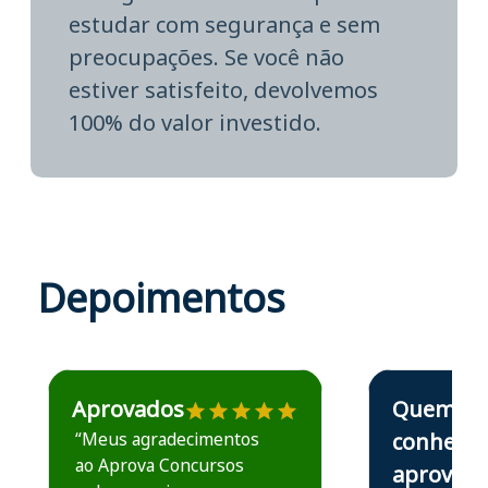
estudar com segurança e sem
preocupações. Se você não
estiver satisfeito, devolvemos
100% do valor investido.
Depoimentos
Estudante José recomenda o Aprova Concursos em depoime
Estudante Elais
Aprovados
Quem
“Meus agradecimentos
conhece,
ao Aprova Concursos
aprova