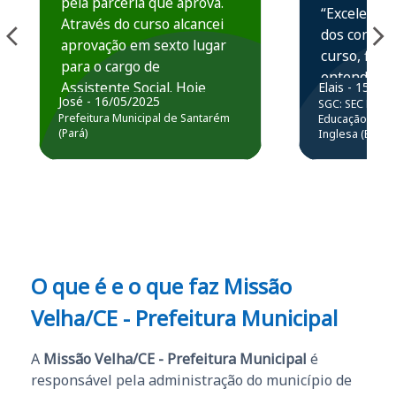
pela parceria que aprova.
“Excelente 
Através do curso alcancei
dos conteú
aprovação em sexto lugar
curso, ficou
para o cargo de
entender e
Assistente Social. Hoje
Elais - 15/07
prática atr
José - 16/05/2025
SGC: SEC BA - 
estou atuando na
resolução 
Prefeitura Municipal de Santarém
Educação Básic
Prefeitura de Santarém.
(Pará)
Inglesa (Edital
questões.”
Obrigado ao professores
e ao APROVA!”
O que é e o que faz Missão
Velha/CE - Prefeitura Municipal
A
Missão Velha/CE - Prefeitura Municipal
é
responsável pela administração do município de