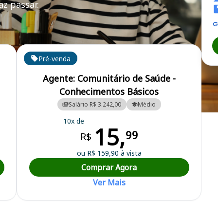
z passar.
Pré-venda
Agente: Comunitário de Saúde -
Conhecimentos Básicos
Salário R$ 3.242,00
Médio
cipal
10x de
15,
99
R$
ou R$ 159,90 à vista
Comprar Agora
Ver Mais