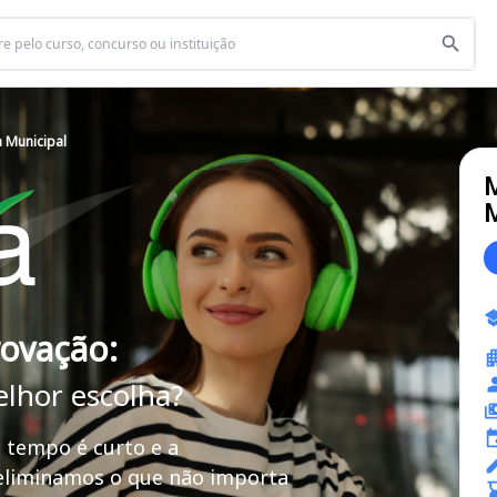
 Municipal
M
M
rovação:
elhor escolha?
 tempo é curto e a
 eliminamos o que não importa