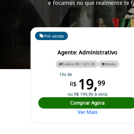
e focamos no que realmente te fa
Cursos em destaque para passar no concurso
Pré-venda
Agente: Administrativo
Salário R$ 1.621,00
Médio
Curso Preparatório para o Concurso Miradouro/MG - Prefeitura Muni
10x de
19,
99
R$
ou R$ 199,90 à vista
Comprar Agora
Ver Mais