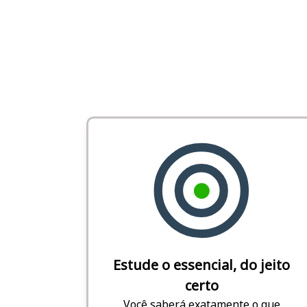
Estude o essencial, do jeito
certo
Você saberá exatamente o que