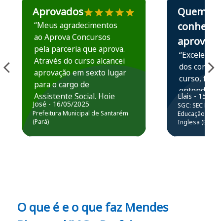
Aprovados
Quem
“Meus agradecimentos
conhece,
ao Aprova Concursos
aprova
pela parceria que aprova.
“Excelente 
Através do curso alcancei
dos conteú
aprovação em sexto lugar
curso, ficou
para o cargo de
entender e
Assistente Social. Hoje
Elais - 15/07
prática atr
José - 16/05/2025
SGC: SEC BA - 
estou atuando na
resolução 
Prefeitura Municipal de Santarém
Educação Básic
Prefeitura de Santarém.
(Pará)
Inglesa (Edital
questões.”
Obrigado ao professores
e ao APROVA!”
O que é e o que faz Mendes