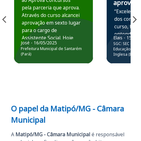
ao Aprova Concursos
aprova
pela parceria que aprova.
“Excelente 
Através do curso alcancei
dos conteú
aprovação em sexto lugar
curso, ficou
para o cargo de
entender e
Assistente Social. Hoje
Elais - 15/07
prática atr
José - 16/05/2025
SGC: SEC BA - 
estou atuando na
resolução 
Prefeitura Municipal de Santarém
Educação Básic
Prefeitura de Santarém.
(Pará)
Inglesa (Edital
questões.”
Obrigado ao professores
e ao APROVA!”
O papel da
Matipó/MG - Câmara
Municipal
A
Matipó/MG - Câmara Municipal
é responsável