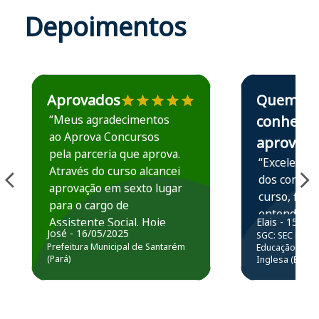
Depoimentos
Estudante José recomenda o Aprova Concursos em depoime
Estudante Elais
Aprovados
Quem
“Meus agradecimentos
conhece,
ao Aprova Concursos
aprova
pela parceria que aprova.
“Excelente 
Através do curso alcancei
dos conteú
aprovação em sexto lugar
curso, ficou
para o cargo de
entender e
Assistente Social. Hoje
Elais - 15/07
prática atr
José - 16/05/2025
SGC: SEC BA - 
estou atuando na
resolução 
Prefeitura Municipal de Santarém
Educação Básic
Prefeitura de Santarém.
(Pará)
Inglesa (Edital
questões.”
Obrigado ao professores
e ao APROVA!”