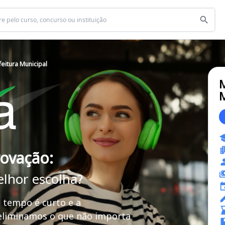
eitura Municipal
M
M
rovação:
elhor escolha?
 tempo é curto e a
 eliminamos o que não importa