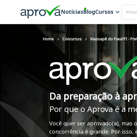
Buscar
Notícias
Blog
Cursos
Home
Concursos
Massapê do Piauí/PI - Pref
Da preparação à ap
Por que o Aprova é a m
Você quer ser aprovado(a), mas o
concorrência é grande. Por isso,