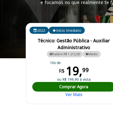
e focamos no que realmente te fa
Cursos em destaque para passar no concurso
2022
Início Imediato
Técnico: Gestão Pública - Auxiliar
Administrativo
Salário R$ 1.212,00
Médio
Curso Preparatório para o Concurso Massapê do Piauí/PI - Prefeitur
10x de
19,
99
R$
ou R$ 199,90 à vista
Comprar Agora
Ver Mais