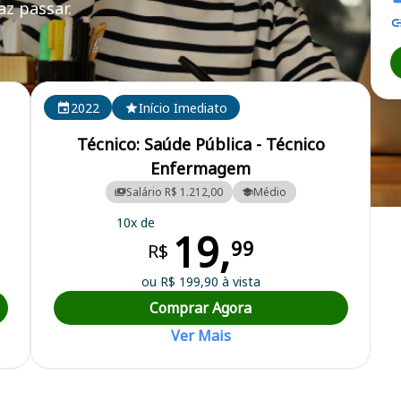
z passar.
2022
Início Imediato
Técnico: Saúde Pública - Técnico
Enfermagem
Salário R$ 1.212,00
Médio
a Municipal
10x de
19,
99
R$
ou R$ 199,90 à vista
Comprar Agora
Ver Mais