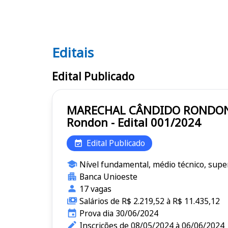
Editais
Editais SAAE
Edital Publicado
MARECHAL CÂNDIDO RONDON/PR SAAE Serviços Autônomo de Água e Esgoto de Mare
Rondon - Edital 001/2024
Edital Publicado
Nível fundamental, médio técnico, supe
Banca Unioeste
17 vagas
Salários de R$ 2.219,52 à R$ 11.435,12
Prova dia 30/06/2024
Inscrições de 08/05/2024 à 06/06/2024