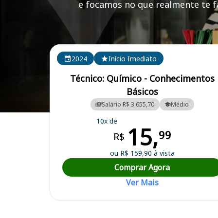
e focamos no que realmente te fa
Cursos em destaque para passar no concurso SAAE
2024
Início Imediato
Técnico: Químico - Conhecimentos
Básicos
Salário R$ 3.655,70
Médio
Curso Preparatório para o Concurso SAAE - Serviços Autônomo de 
10x de
15,
99
R$
ou R$ 159,90 à vista
Comprar Agora
Ver Mais