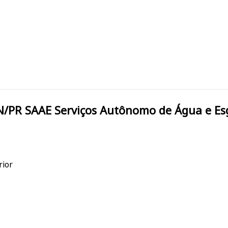
chal Cândido
rior