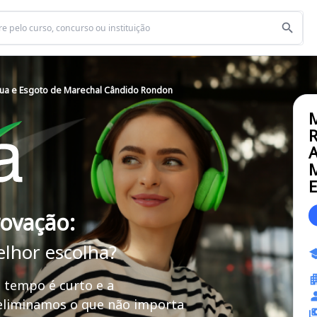
ua e Esgoto de Marechal Cândido Rondon
A
M
E
rovação:
elhor escolha?
 tempo é curto e a
 eliminamos o que não importa