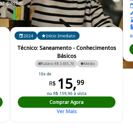
z passar.
2024
Início Imediato
Técnico: Saneamento - Conhecimentos
Básicos
Salário R$ 3.655,70
Médio
Água e Esgoto de Marechal Cândido Rondon
10x de
15,
99
R$
ou R$ 159,90 à vista
Comprar Agora
Ver Mais