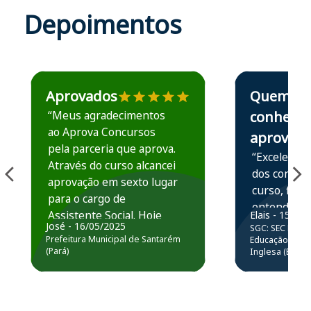
Depoimentos
Estudante José recomenda o Aprova Concursos em depoime
Estudante Elais
Aprovados
Quem
“Meus agradecimentos
conhece,
ao Aprova Concursos
aprova
pela parceria que aprova.
“Excelente 
Através do curso alcancei
dos conteú
aprovação em sexto lugar
curso, ficou
para o cargo de
entender e
Assistente Social. Hoje
Elais - 15/07
prática atr
José - 16/05/2025
SGC: SEC BA - 
estou atuando na
resolução 
Prefeitura Municipal de Santarém
Educação Básic
Prefeitura de Santarém.
(Pará)
Inglesa (Edital
questões.”
Obrigado ao professores
e ao APROVA!”