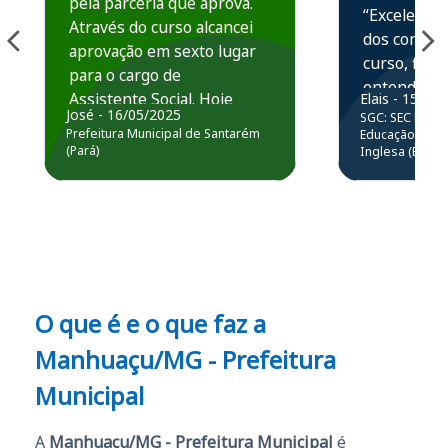
pela parceria que aprova.
“Excelente 
Através do curso alcancei
dos conteú
aprovação em sexto lugar
curso, ficou
para o cargo de
entender e
Assistente Social. Hoje
Elais - 15/07
prática atr
José - 16/05/2025
SGC: SEC BA - 
estou atuando na
resolução 
Prefeitura Municipal de Santarém
Educação Básic
Prefeitura de Santarém.
(Pará)
Inglesa (Edital
questões.”
Obrigado ao professores
e ao APROVA!”
O que é e o que faz a
Manhuaçu/MG - Prefeitura
Municipal
A
Manhuaçu/MG - Prefeitura Municipal
é