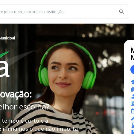
Municipal
M
M
rovação:
elhor escolha?
 tempo é curto e a
 eliminamos o que não importa