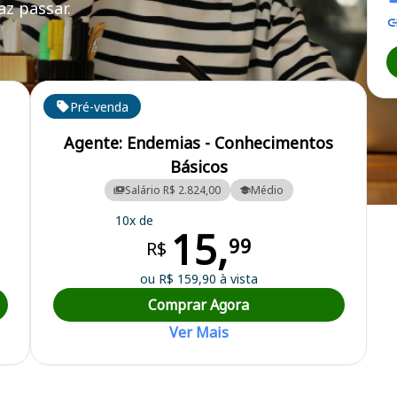
z passar.
Pré-venda
Agente: Endemias - Conhecimentos
Básicos
Salário R$ 2.824,00
Médio
ipal
10x de
15,
99
R$
ou R$ 159,90 à vista
Comprar Agora
Ver Mais