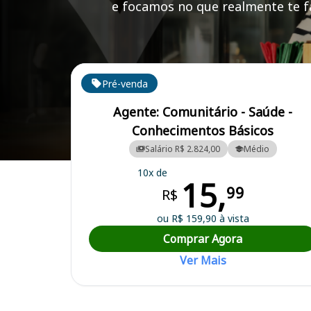
e focamos no que realmente te fa
Cursos em destaque para passar no concurso
Pré-venda
Agente: Comunitário - Saúde -
Conhecimentos Básicos
Salário R$ 2.824,00
Médio
Curso Preparatório para o Concurso Mamborê/PR - Prefeitura Munic
10x de
15,
99
R$
ou R$ 159,90 à vista
Comprar Agora
Ver Mais