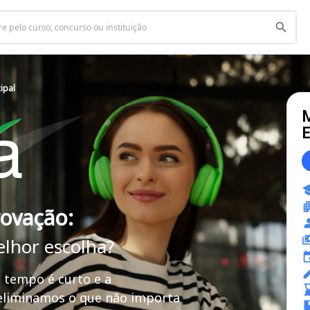
ipal
M
E
rovação:
elhor escolha?
 tempo é curto e a
 eliminamos o que não importa