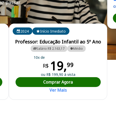
z passar.
2024
Início Imediato
Professor: Educação Infantil ao 5º Ano
Salário R$ 2.163,17
Médio
10x de
19,
99
R$
ou R$ 199,90 à vista
Comprar Agora
Ver Mais