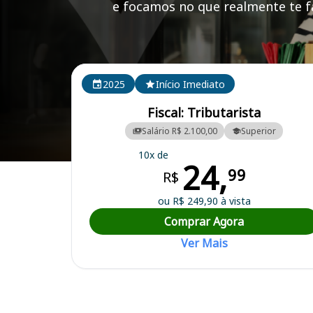
e focamos no que realmente te fa
Cursos em destaque para passar no concurso
2025
Início Imediato
Fiscal: Tributarista
Salário R$ 2.100,00
Superior
10x de
24,
Curso Preparatório para o Concurso Magé/RJ - Prefeitura Municipal
99
R$
ou R$ 249,90 à vista
Comprar Agora
Ver Mais